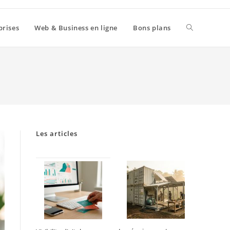
Toggle
prises
Web & Business en ligne
Bons plans
website
search
Les articles