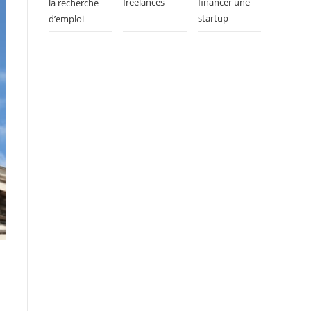
freelances
financer une
la recherche
startup
d’emploi