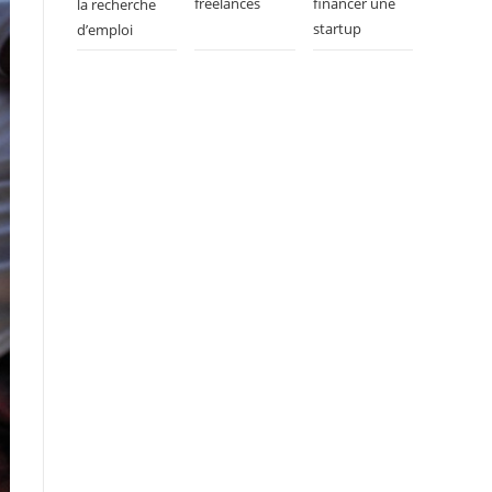
freelances
financer une
la recherche
startup
d’emploi