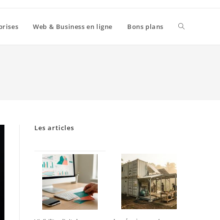
Toggle
prises
Web & Business en ligne
Bons plans
website
search
Les articles