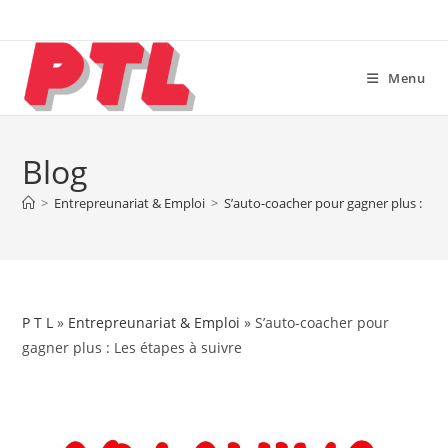
Skip
to
content
Menu
Blog
>
Entrepreunariat & Emploi
>
S’auto-coacher pour gagner plus : Les
P T L
»
Entrepreunariat & Emploi
» S’auto-coacher pour
gagner plus : Les étapes à suivre